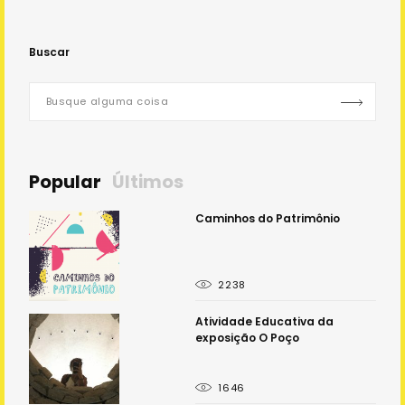
Buscar
Popular
Últimos
 - o
Caminhos do Patrimônio
2238
e
Atividade Educativa da
exposição O Poço
1646