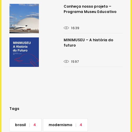
á
Conheça nosso projeto –
Programa Museu Educativo
1639
o
MINIMUSEU – A história do
futuro
1597
Tags
brasil
4
modernismo
4