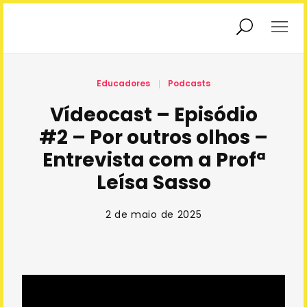
Exposições
Educadores
Educadores
Podcasts
Vídeocast – Episódio
#2 – Por outros olhos –
Educação
Interatividade
Patrimonial
Entrevista com a Profª
Leísa Sasso
Podcasts
Agendamento
2 de maio de 2025
Sobre Nós