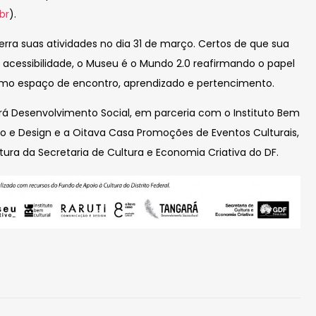
Vídeo - Museu é o Mundo 2 -
br
).
museu vai às escolas
ra suas atividades no dia 31 de março. Certos de que sua
11 de junho de 2026
 acessibilidade, o Museu é o Mundo 2.0 reafirmando o papel
omo espaço de encontro, aprendizado e pertencimento.
Trilha do Click - Jardim de
Matéria e Sonho
rá Desenvolvimento Social, em parceria com o Instituto Bem
ão e Design e a Oitava Casa Promoções de Eventos Culturais,
26 de março de 2026
ura da Secretaria de Cultura e Economia Criativa do DF.
Pombo Correio - Mirasawá
5 de março de 2026
Jardim de Matéria e Sonho
5 de março de 2026