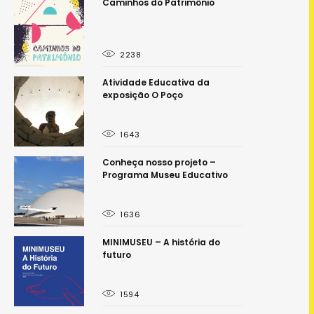
 o
Caminhos do Patrimônio
2238
Atividade Educativa da
exposição O Poço
1643
Conheça nosso projeto –
Programa Museu Educativo
1636
MINIMUSEU – A história do
futuro
1594