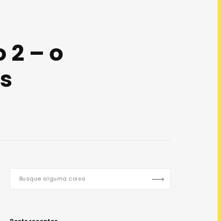
 2 – o
s