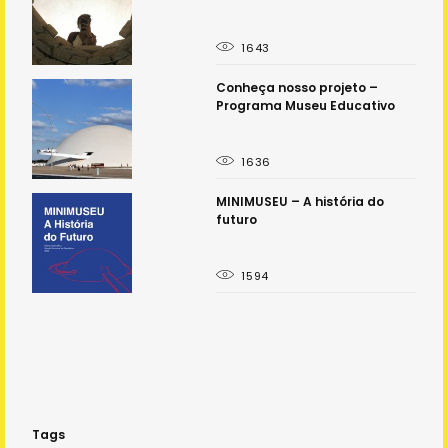
1643
á
Conheça nosso projeto –
Programa Museu Educativo
1636
o
MINIMUSEU – A história do
futuro
1594
Tags