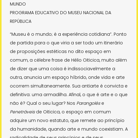
MUNDO
PROGRAMA EDUCATIVO DO MUSEU NACIONAL DA
REPÚBLICA
Sobre o Projeto
“Museu é o mundo; é a experiência cotidiana”. Ponto
de partida para o que viria a ser todo um itinerário
Sobre o IBC
de proposições estéticas no dito espaço em
Visitar outro museu
comum, a célebre frase de Hélio Oiticica, muito além
de dizer que uma coisa é indissociavelmente a
outra, anuncia um espaço híbrido, onde vida e arte
Copyright 2021 Instituto Bem Cultural
ocorrem simultaneamente. Sua antiarte é convicta e
definitiva: uma armadilha. Afinal, o que é arte e o que
não é? Qual o seu lugar? Nos
Parangolés
e
Penetráveis
de Oiticica, o espaço em comum
adquire um novo estatuto, que remete ao princípio
da humanidade, quando arte e mundo coexistiam. A
radicalidade de seus princípios e de seus