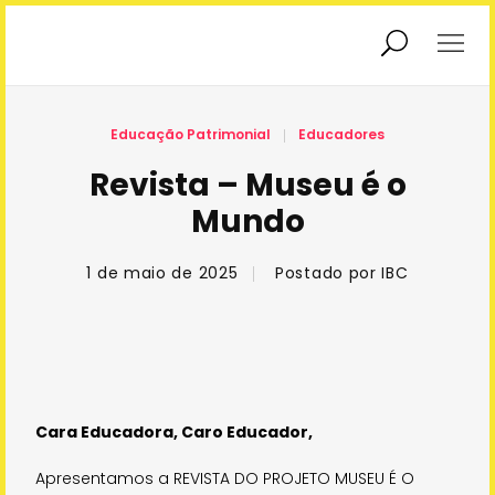
Exposições
Educadores
Educação Patrimonial
Educadores
Revista – Museu é o
Mundo
Educação
Interatividade
Patrimonial
1 de maio de 2025
Postado por
IBC
Podcasts
Agendamento
Sobre Nós
Cara Educadora, Caro Educador,
Apresentamos a REVISTA DO PROJETO MUSEU É O