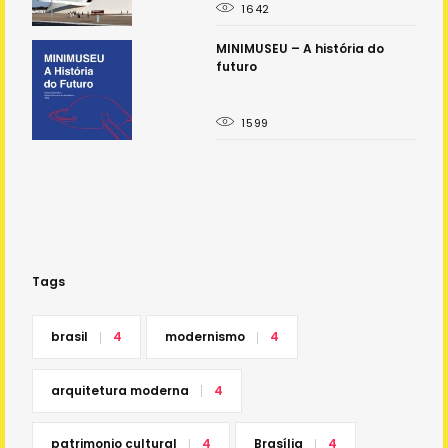
1642
o
MINIMUSEU – A história do
futuro
1599
Tags
brasil
4
modernismo
4
arquitetura moderna
4
patrimonio cultural
4
Brasília
4