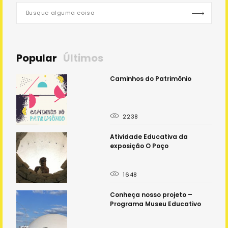
Popular
Últimos
 - o
Caminhos do Patrimônio
2238
e
Atividade Educativa da
exposição O Poço
1648
á
Conheça nosso projeto –
Programa Museu Educativo