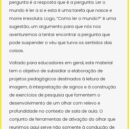
pergunta é a resposta que é a pergunta. Ler o
mundo é ler a si e esta é uma tarefa que nasce e
morre irresoluta. Logo, “Como ler o mundo?” é uma
sugestão, um argumento para que nós nos
Sobre o Projeto
aventuremos a tentar encontrar a pergunta que
Sobre o IBC
pode suspender o véu que turva os sentidos das
coisas.
Visitar outro museu
Voltado para educadores em geral, este material
tem o objetivo de subsidiar a elaboração de
Copyright 2021 Instituto Bem Cultural
projetos pedagógicos destinados à leitura de
imagem, à interpretação de signos e à construção
de exercícios de pesquisa que fomentem o
desenvolvimento de um olhar com relevo e
profundidade no contexto de sala de aula. O
conjunto de ferramentas de ativação do olhar que
reunimos aqui serve não somente à condução de