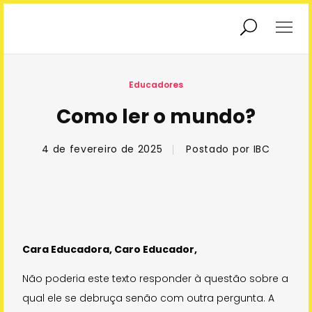
Exposições
Educadores
Educadores
Como ler o mundo?
Educação
Interatividade
Patrimonial
4 de fevereiro de 2025
Postado por
IBC
Podcasts
Agendamento
Cara Educadora, Caro Educador,
Sobre Nós
Não poderia este texto responder à questão sobre a
qual ele se debruça senão com outra pergunta. A