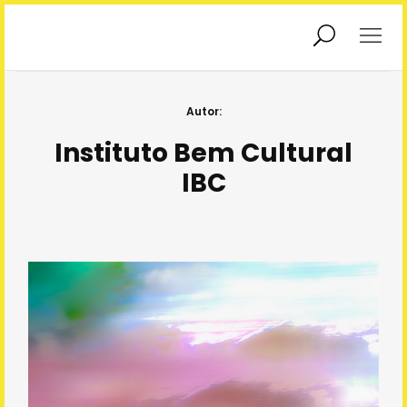
Exposições
Educadores
Autor:
Instituto Bem Cultural
IBC
Educação
Interatividade
Patrimonial
Podcasts
Agendamento
Sobre Nós