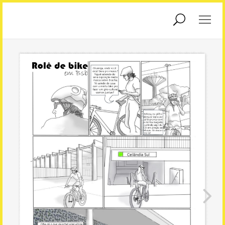
Exposições
Educadores
Educação
Interatividade
Patrimonial
Podcasts
Agendamento
Sobre Nós